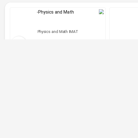
Physics and Math IMAT
ریال 18,000,000
مشاهده دوره
ص تعیین شده امکان شرکت در آزمون آن را دارید. بدون شک
شما این اجازه را می دهد تا بتوانید در کلیه دانشگاه های