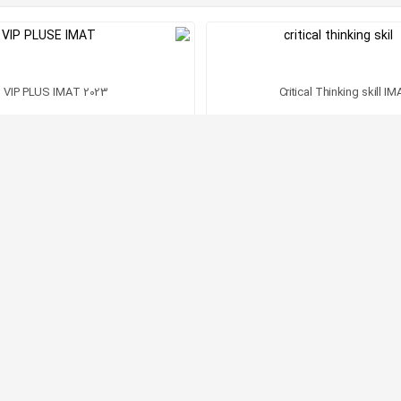
VIP PLUS IMAT 2023
Critical Thinking skill I
ریال 12,000,000
ریال 299,999,000
مشاهده دوره
مشاهده دوره
ستید بهتر است بدانید تنها یک بار در سال و در یک بازه زمانی مشخ
پزشکی در ایتالیا را فراهم می کند، قبولی در آزمون
IMAT
است که به 