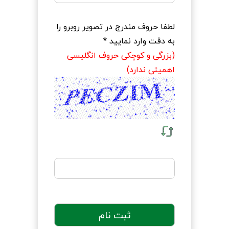
لطفا حروف مندرج در تصوير روبرو را
به دقت وارد نماييد *
(بزرگی و کوچکی حروف انگليسی
اهميتی ندارد)