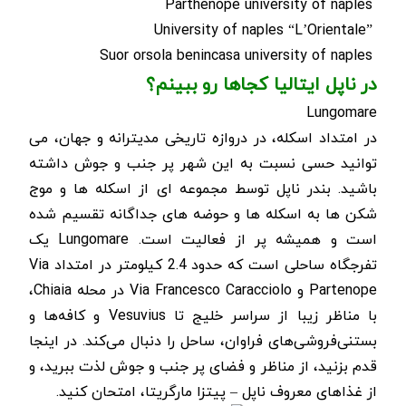
Parthenope university of naples
University of naples “L’Orientale”
Suor orsola benincasa university of naples
در ناپل ایتالیا کجاها رو ببینم؟
Lungomare
در امتداد اسکله، در دروازه تاریخی مدیترانه و جهان، می
توانید حسی نسبت به این شهر پر جنب و جوش داشته
باشید. بندر ناپل توسط مجموعه ای از اسکله ها و موج
شکن ها به اسکله ها و حوضه های جداگانه تقسیم شده
است و همیشه پر از فعالیت است.
Lungomare
یک
تفرجگاه ساحلی است که حدود 2.4 کیلومتر در امتداد
Via
Partenope
و
Via Francesco Caracciolo
در محله
Chiaia
،
با مناظر زیبا از سراسر خلیج تا
Vesuvius
و کافه‌ها و
بستنی‌فروشی‌های فراوان، ساحل را دنبال می‌کند. در اینجا
قدم بزنید، از مناظر و فضای پر جنب و جوش لذت ببرید، و
از غذاهای معروف ناپل – پیتزا مارگریتا، امتحان کنید.