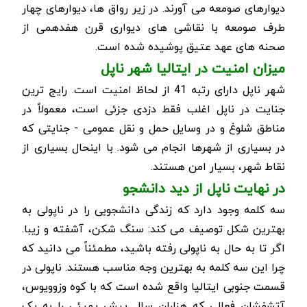
دیوارهای صومعه می آورند. در زیر رواق ها، دیوارهای چهار
طرف صومعه با نقاشی های دیواری قرن هفدهمی از
صحنه های عهد عتیق پوشیده شده است.
میزان امنیت در ایتالیا شهر ناپل
شهر ناپل دارای رتبه 41 از لحاظ امنیت است. رایج ترین
جنایت در ناپل اغلب فقط دزدی جزئی است، معمولاً در
مناطق شلوغ و در وسایل حمل و نقل عمومی - جنایتی که
در بسیاری از شهرها انجام می شود. با اینحال بسیاری از
نقاط شهر، بسیار امن هستند.
در نهایت ناپل از دید دانشجو
سه کلمه وجود دارد که زندگی دانشجویی را در ناپولی به
بهترین شکل توصیف می کند: سنگ شکن، آشفته و زیبا.
اگر تا به حال به ناپولی رفته باشید، مطمئناً می دانید که
چرا این سه کلمه به بهترین وجه مناسب هستند. ناپولی در
قسمت جنوبی ایتالیا واقع شده است که با کوه وزوویوس،
آتشفشان فعالی که هزاران سال پیش پمپئی را به یک