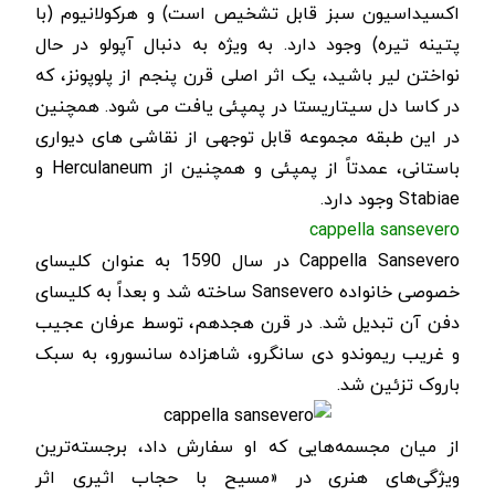
اکسیداسیون سبز قابل تشخیص است) و هرکولانیوم (با
پتینه تیره) وجود دارد. به ویژه به دنبال آپولو در حال
نواختن لیر باشید، یک اثر اصلی قرن پنجم از پلوپونز، که
در کاسا دل سیتاریستا در پمپئی یافت می شود. همچنین
در این طبقه مجموعه قابل توجهی از نقاشی های دیواری
باستانی، عمدتاً از پمپئی و همچنین از
Herculaneum
و
Stabiae
وجود دارد.
cappella sansevero
Cappella Sansevero
در سال 1590 به عنوان کلیسای
خصوصی خانواده
Sansevero
ساخته شد و بعداً به کلیسای
دفن آن تبدیل شد. در قرن هجدهم، توسط عرفان عجیب
و غریب ریموندو دی سانگرو، شاهزاده سانسورو، به سبک
باروک تزئین شد.
از میان مجسمه‌هایی که او سفارش داد، برجسته‌ترین
ویژگی‌های هنری در «مسیح با حجاب اثیری اثر