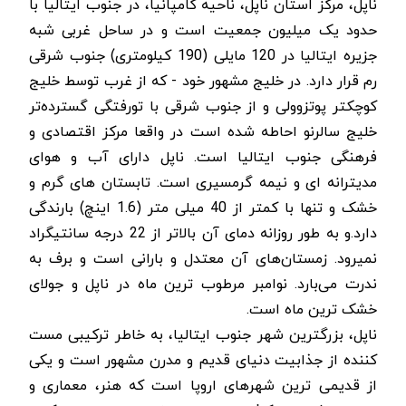
ناپل، مرکز استان ناپل، ناحیه کامپانیا، در جنوب ایتالیا با
حدود یک میلیون جمعیت است و در ساحل غربی شبه
جزیره ایتالیا در 120 مایلی (190 کیلومتری) جنوب شرقی
رم قرار دارد. در خلیج مشهور خود - که از غرب توسط خلیج
کوچکتر پوتزوولی و از جنوب شرقی با تورفتگی گسترده‌تر
خلیج سالرنو احاطه شده است در واقعا مرکز اقتصادی و
فرهنگی جنوب ایتالیا است.
ناپل دارای آب و هوای
مدیترانه ای و نیمه گرمسیری است. تابستان­ های گرم و
خشک و تنها با کمتر از 40 میلی متر (1.6 اینچ) بارندگی
دارد.و به طور روزانه دمای آن بالاتر از 22 درجه سانتیگراد
نمی­رود. زمستان‌های آن معتدل و بارانی است و برف به
ندرت می‌بارد. نوامبر مرطوب ترین ماه در ناپل و جولای
خشک ترین ماه است.
ناپل، بزرگترین شهر جنوب ایتالیا، به خاطر ترکیبی مست
کننده از جذابیت دنیای قدیم و مدرن مشهور است و یکی
از قدیمی ترین شهرهای اروپا است که هنر، معماری و