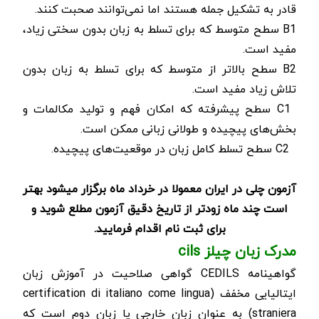
قادر به تشکیل جمله هستند اما نمی‌توانند صحبت کنند
.
B1
سطح متوسط که برای تسلط به زبان بدون سختی زیاد،
مفید است
.
B2
سطح بالاتر از متوسط که برای تسلط به زبان بدون
تلاش زیاد مفید است
.
C1
سطح پیشرفته که امکان فهم و تولید مکالمات و
بخش‌های پیچیده و طولانی زبانی ممکن است
.
C2
سطح تسلط کامل زبان در موقعیت‌های پیچیده
.
آزمون چلی در ایران معمولا در خرداد ماه برگزار می­شود بهتر
است چند ماه زودتر از تاریخ دقیق آزمون مطلع شوید و
برای ثبت نام اقدام فرمایید.
مدرک زبان چیلز
cils
گواهینامه
CEDILS
گواهی صلاحیت در آموزش زبان
ایتالیایی مخفف (
certification di italiano come lingua
straniera
) به عنوان زبان خارجی یا زبان دوم است که