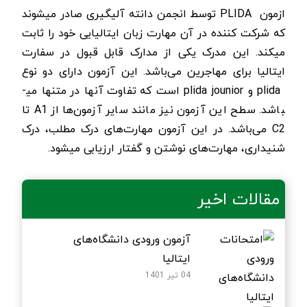
ازمون
PLIDA
توسط انجمن دانته آلیگیری صادر می­شوند
که شرکت کننده در آن مهارت زبان ایتالیایی خود را ثابت
می­کند. این مدرک یکی از مدارک قابل قبول در سفارت
ایتالیا برای مهاجرین می‌­باشد. این آزمون دارای دو نوع
plida
و
plida jounior
است که تفاوت آن­ها در متن­ها می­
باشد. سطح این آزمون نیز مانند سایر آزمون­‌ها از
A1
تا
C2
می‌­باشد. در این آزمون مهارت‌­های درک مطلب، درک
شنیداری، مهارت­‌های نوشتن و گفتار ارزیابی می­شود.
مقالات اخیر
آزمون ورودی دانشگاه‌های
ایتالیا
04 تیر 1401