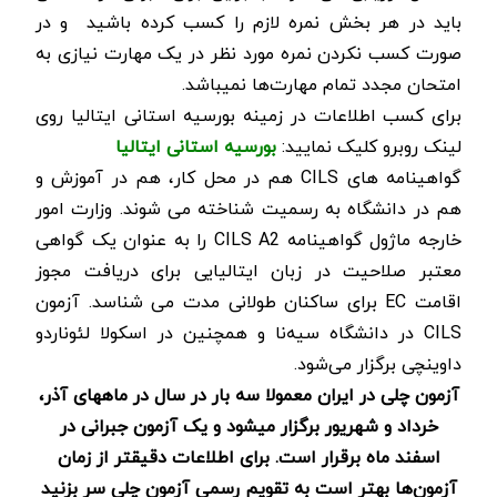
باید در هر بخش نمره لازم را کسب کرده باشید و در
صورت کسب نکردن نمره مورد نظر در یک مهارت نیازی به
امتحان مجدد تمام مهارت­‌ها نمی­باشد.
برای کسب اطلاعات در زمینه بورسیه استانی ایتالیا روی
لینک روبرو کلیک نمایید:
بورسیه استانی ایتالیا
گواهینامه های
CILS
هم در محل کار، هم در آموزش و
هم در دانشگاه به رسمیت شناخته می شوند. وزارت امور
خارجه ماژول گواهینامه
CILS A2
را به عنوان یک گواهی
معتبر صلاحیت در زبان ایتالیایی برای دریافت مجوز
اقامت
EC
برای ساکنان طولانی مدت می شناسد. آزمون
CILS
در دانشگاه سیه‌نا و همچنین در اسکولا لئوناردو
داوینچی برگزار می‌شود.
آزمون چلی در ایران معمولا سه بار در سال در ماه­های آذر،
خرداد و شهریور برگزار می­شود و یک آزمون جبرانی در
اسفند ماه برقرار است. برای اطلاعات دقیق­تر از زمان
آزمون­‌ها بهتر است به تقویم رسمی آزمون چلی سر بزنید