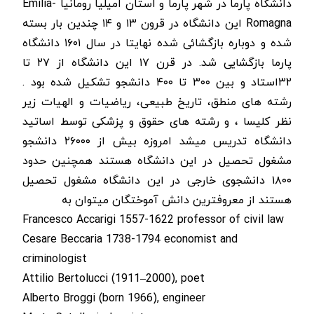
دانشگاه پارما در شهر پارما و استان امیلیا رومانیا Emilia-
Romagna این دانشگاه در قرون ۱۳ و ۱۴ چندین بار بسته
شده و دوباره بازگشائی شده نهایتا در سال ۱۶۰۱ دانشگاه
پارما بازگشایی شد.
در قرن ۱۷ این دانشگاه از ۲۷ تا
۳۲استاد و بین ۳۰۰ تا ۴۰۰ دانشجو تشکیل شده بود .
رشته های منطق، تاریخ طبیعی، ریاضیات و الهیات زیر
نظر کلیسا ، و رشته های حقوق و پزشکی توسط اساتید
دانشگاه تدریس میشد امروزه بیش از ۲۶۰۰۰ دانشجو
مشغول تحصیل در این دانشگاه هستند همچنین حدود
۱۸۰۰ دانشجوی خارجی در این دانشگاه مشغول تحصیل
هستند از معروفترین دانش آموختگان میتوان به
Francesco Accarigi 1557-1622 professor of civil law
Cesare Beccaria 1738-1794 economist and
criminologist
Attilio Bertolucci (1911–2000), poet
Alberto Broggi (born 1966), engineer