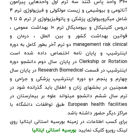
۳۶۰ واحد پاس کنند سه ترم اول واحدهایی پیرامون
آناتومی و بیوشیمی و زیست مولکولی و فیزیولوژی ترم ۴
شامل میکروبیولوژی پزشکی و پاتوفیزیولوژی از ترم ۵ تا ۹
دروس کلینیکال و بیومدیکال ترم ۱۰ بهداشت عمومی ،
قوانین بهداشت کشور و بین الملل ، درمان و
management risk clinical دو ترم آخر بطور کامل به دوره
اینترشیپ و پایان نامه اختصاص داده شده است
Clerkship or Rotation در پایان سال دوم دانشجو دوره
اینترشیپ در قسمت Research Biomedical در پایان سال
چهارم و پنجم دو دوره اینترشیپ پزشکی و جراحی و
همچنین در بخشهای زنان و اطفال باید گذرانده شود در
ترم سال ششم دانشجو میتواند علوه بر بیمارستان در
European health facilities طبق توافقات دانشگاه با
مراکز دیگر حضور داشته باشد.
برای کسب اطلاعات در زمینه بورسیه استانی ایتالیا روی
لینک روبرو کلیک نمایید:
بورسیه استانی ایتالیا